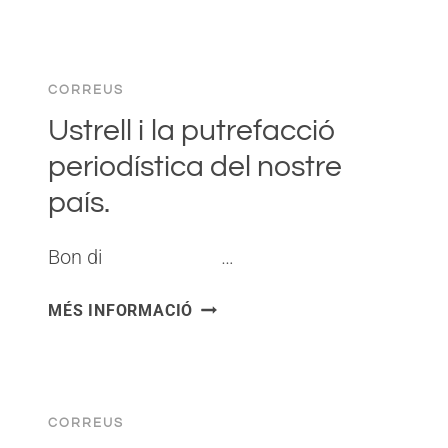
LA
CATALANS».
MALA
LLET
CORREUS
CANVIA
DE
Ustrell i la putrefacció
BÀNDOL!
periodística del nostre
:-)
país.
Bon di ͏ ‌ ͏ ‌ ͏ ‌ ͏ ‌…
USTRELL
MÉS INFORMACIÓ
I
LA
PUTREFACCIÓ
PERIODÍSTICA
CORREUS
DEL