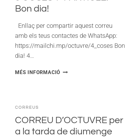
Bon dia!
Enllaç per compartir aquest correu
amb els teus contactes de WhatsApp:
https://mailchi.mp/octuvre/4_coses Bon
dia! 4…
3
MÉS INFORMACIÓ
COSES
+
1
ARTICLE!
CORREUS
BON
DIA!
CORREU D’OCTUVRE per
a la tarda de diumenge