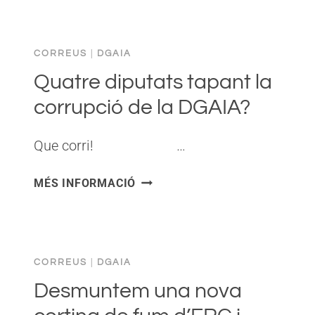
ROGER
AL
PARLAMENT?
CORREUS
|
DGAIA
Quatre diputats tapant la
corrupció de la DGAIA?
Que corri! ͏ ‌ ͏ ‌ ͏ ‌ ͏ ‌…
QUATRE
MÉS INFORMACIÓ
DIPUTATS
TAPANT
LA
CORRUPCIÓ
CORREUS
|
DGAIA
DE
LA
Desmuntem una nova
DGAIA?