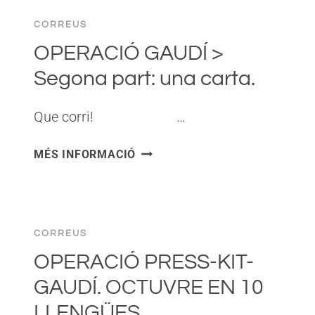
DEL
CORREUS
GRUP
BARNILS.
OPERACIÓ GAUDÍ >
Segona part: una carta.
Que corri! ͏ ‌ ͏ ‌ ͏ ‌ ͏ ‌…
OPERACIÓ
MÉS INFORMACIÓ
GAUDÍ
>
SEGONA
PART:
CORREUS
UNA
CARTA.
OPERACIÓ PRESS-KIT-
GAUDÍ. OCTUVRE EN 10
LLENGÜES.