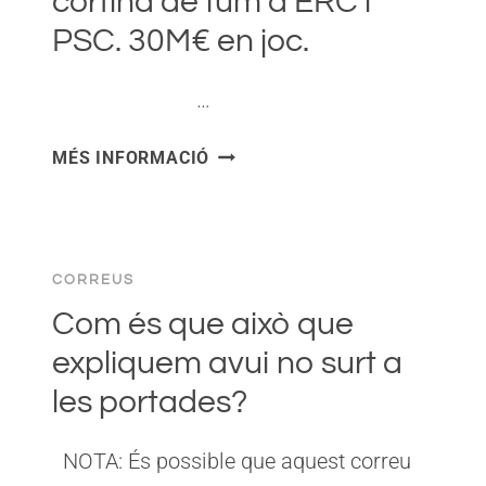
cortina de fum d’ERC i
PSC. 30M€ en joc.
͏ ‌ ͏ ‌ ͏ ‌ ͏ ‌ …
DESMUNTEM
MÉS INFORMACIÓ
UNA
NOVA
CORTINA
DE
CORREUS
FUM
D’ERC
Com és que això que
I
expliquem avui no surt a
PSC.
les portades?
30M€
EN
JOC.
NOTA: És possible que aquest correu