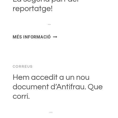
reportatge!
͏ ‌ ͏ ‌ ͏ ‌ ͏ ‌ …
LA
MÉS INFORMACIÓ
SEGONA
PART
DEL
REPORTATGE!
CORREUS
Hem accedit a un nou
document d’Antifrau. Que
corri.
͏ ‌ ͏ ‌ ͏ ‌ ͏ ‌ …