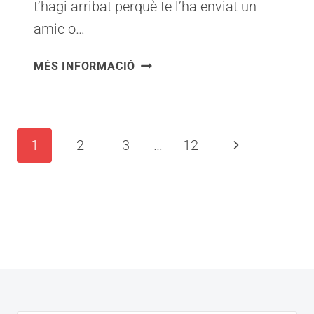
t’hagi arribat perquè te l’ha enviat un
amic o…
COM
MÉS INFORMACIÓ
ÉS
QUE
AIXÒ
QUE
Navegació
Pàgina
1
2
3
…
12
EXPLIQUEM
de
AVUI
següent
NO
pàgines
SURT
A
LES
PORTADES?