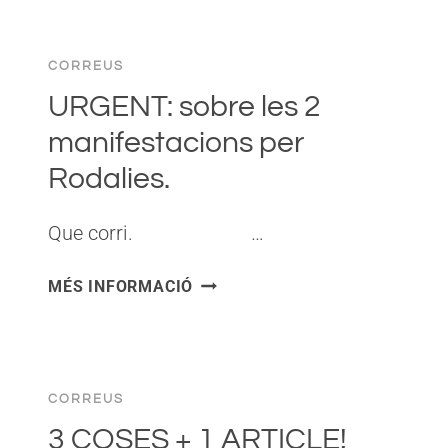
DESPRÉS
DE
CORREUS
LA
MANIFESTACIÓ
URGENT: sobre les 2
D’AHIR.
manifestacions per
Rodalies.
Que corri. ͏ ‌ ͏ ‌ ͏ ‌ ͏ ‌…
URGENT:
MÉS INFORMACIÓ
SOBRE
LES
2
MANIFESTACIONS
CORREUS
PER
RODALIES.
3 COSES + 1 ARTICLE!