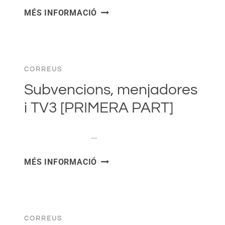
HEM
MÉS INFORMACIÓ
ACCEDIT
A
UN
NOU
CORREUS
DOCUMENT
D’ANTIFRAU.
Subvencions, menjadores
QUE
i TV3 [PRIMERA PART]
CORRI.
͏ ‌ ͏ ‌ ͏ ‌ ͏ ‌ …
SUBVENCIONS,
MÉS INFORMACIÓ
MENJADORES
I
TV3
[PRIMERA
CORREUS
PART]