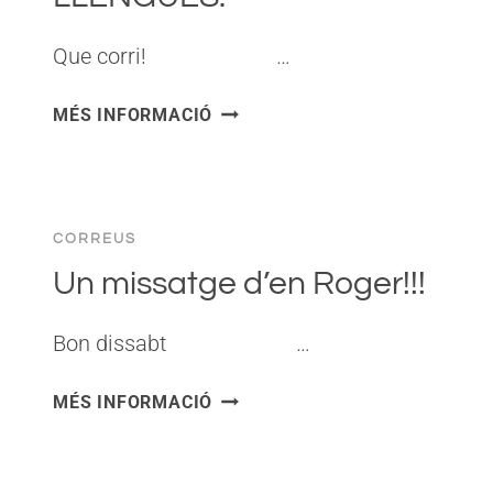
Que corri! ͏ ‌ ͏ ‌ ͏ ‌ ͏ ‌…
OPERACIÓ
MÉS INFORMACIÓ
PRESS-
KIT-
GAUDÍ.
OCTUVRE
CORREUS
EN
10
Un missatge d’en Roger!!!
LLENGÜES.
Bon dissabt ͏ ‌ ͏ ‌ ͏ ‌ ͏ ‌…
UN
MÉS INFORMACIÓ
MISSATGE
D’EN
ROGER!!!