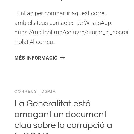
Enllaç per compartir aquest correu
amb els teus contactes de WhatsApp:
https://mailchi.mp/octuvre/aturar_el_decret
Hola! Al correu…
MOLT
MÉS INFORMACIÓ
URGENT:
CAL
QUE
TOTHOM
CORREUS
|
DGAIA
CONEGUI
AQUEST
La Generalitat està
PLA
amagant un document
DE
clau sobre la corrupció a
SALVADOR
ILLA.