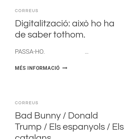
FET
CORREUS
UN
VÍDEO.
Digitalització: això ho ha
de saber tothom.
PASSA-HO. ͏ ‌ ͏ ‌ ͏ ‌ ͏ ‌ …
DIGITALITZACIÓ:
MÉS INFORMACIÓ
AIXÒ
HO
HA
DE
CORREUS
SABER
TOTHOM.
Bad Bunny / Donald
Trump / Els espanyols / Els
catalans