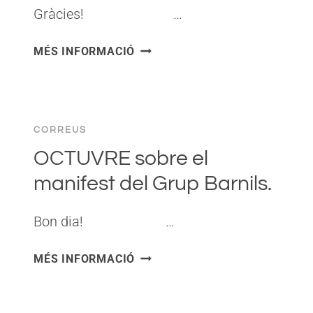
Gràcies! ͏ ‌ ͏ ‌ ͏ ‌ ͏ ‌ …
CARTA
MÉS INFORMACIÓ
PER
ALS
LECTORS
D’OCTUVRE.
CORREUS
OCTUVRE sobre el
manifest del Grup Barnils.
Bon dia! ͏ ‌ ͏ ‌ ͏ ‌ ͏ ‌…
OCTUVRE
MÉS INFORMACIÓ
SOBRE
EL
MANIFEST