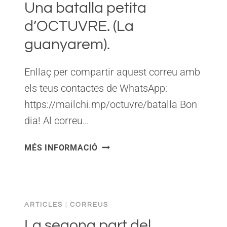
NOSTRE
Una batalla petita
PAÍS.
d’OCTUVRE. (La
guanyarem).
Enllaç per compartir aquest correu amb
els teus contactes de WhatsApp:
https://mailchi.mp/octuvre/batalla Bon
dia! Al correu…
UNA
MÉS INFORMACIÓ
BATALLA
PETITA
D’OCTUVRE.
(LA
ARTICLES
|
CORREUS
GUANYAREM).
La segona part del