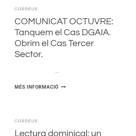
CORREUS
COMUNICAT OCTUVRE:
Tanquem el Cas DGAIA.
Obrim el Cas Tercer
Sector.
͏ ‌ ͏ ‌ ͏ ‌ ͏ ‌ …
COMUNICAT
MÉS INFORMACIÓ
OCTUVRE:
TANQUEM
EL
CAS
CORREUS
DGAIA.
OBRIM
Lectura dominical: un