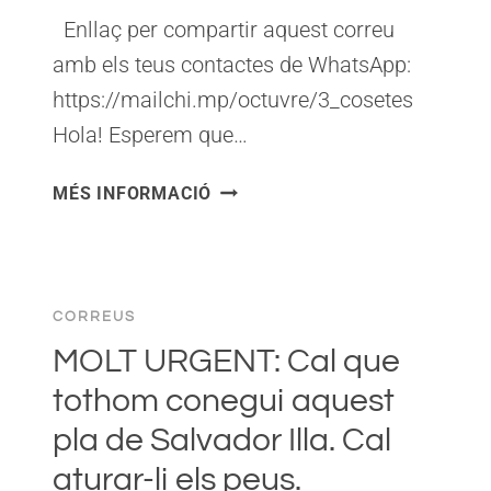
Enllaç per compartir aquest correu
amb els teus contactes de WhatsApp:
https://mailchi.mp/octuvre/3_cosetes
Hola! Esperem que…
CORREU
MÉS INFORMACIÓ
D’OCTUVRE
PER
A
LA
CORREUS
TARDA
DE
MOLT URGENT: Cal que
DIUMENGE
tothom conegui aquest
pla de Salvador Illa. Cal
aturar-li els peus.