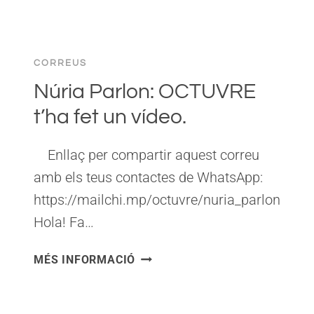
XARNEGA
LA
/
DGAIA.
DGAIA
CORREUS
Núria Parlon: OCTUVRE
t’ha fet un vídeo.
Enllaç per compartir aquest correu
amb els teus contactes de WhatsApp:
https://mailchi.mp/octuvre/nuria_parlon
Hola! Fa…
NÚRIA
MÉS INFORMACIÓ
PARLON:
OCTUVRE
T’HA