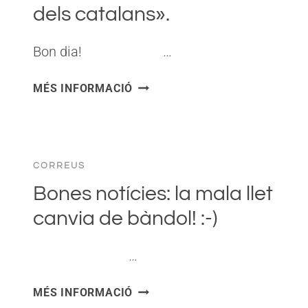
I
dels catalans».
UN
NOU
Bon dia! ͏ ‌ ͏ ‌ ͏ ‌ ͏ ‌…
AFER
EXTRANY
VÍDEO
MÉS INFORMACIÓ
A
DE
TV3.
L’ALBANO:
«UN
ARTICLE
CORREUS
MOLT
IMPORTANT
Bones notícies: la mala llet
PER
canvia de bàndol! :-)
AL
FUTUR
͏ ‌ ͏ ‌ ͏ ‌ ͏ ‌ …
DE
CATALUNYA
BONES
I
MÉS INFORMACIÓ
NOTÍCIES:
DELS