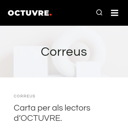
Vés
al
contingut
Correus
CORREUS
Carta per als lectors
d’OCTUVRE.