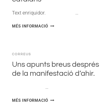
Text enriquidor. ͏ ‌ ͏ ‌ ͏ ‌ ͏ ‌…
BAD
MÉS INFORMACIÓ
BUNNY
/
DONALD
TRUMP
CORREUS
/
ELS
Uns apunts breus després
ESPANYOLS
de la manifestació d’ahir.
/
ELS
͏ ‌ ͏ ‌ ͏ ‌ ͏ ‌ …
CATALANS
UNS
MÉS INFORMACIÓ
APUNTS
BREUS