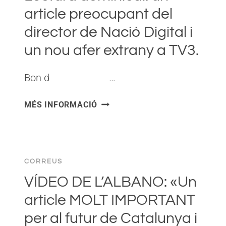
EL
article preocupant del
CAS
director de Nació Digital i
TERCER
SECTOR.
un nou afer extrany a TV3.
Bon d ͏ ‌ ͏ ‌ ͏ ‌ ͏ ‌…
LECTURA
MÉS INFORMACIÓ
DOMINICAL:
UN
ARTICLE
PREOCUPANT
CORREUS
DEL
DIRECTOR
VÍDEO DE L’ALBANO: «Un
DE
article MOLT IMPORTANT
NACIÓ
per al futur de Catalunya i
DIGITAL