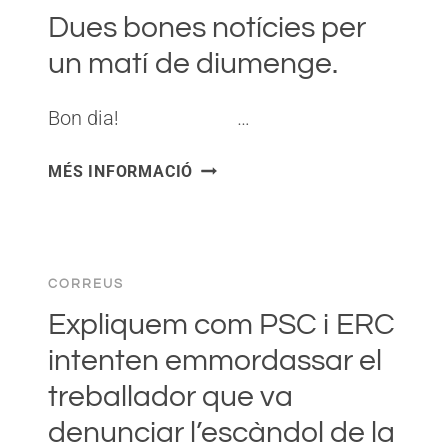
Dues bones notícies per
un matí de diumenge.
Bon dia! ͏ ‌ ͏ ‌ ͏ ‌ ͏ ‌…
DUES
MÉS INFORMACIÓ
BONES
NOTÍCIES
PER
UN
CORREUS
MATÍ
DE
Expliquem com PSC i ERC
DIUMENGE.
intenten emmordassar el
treballador que va
denunciar l’escàndol de la