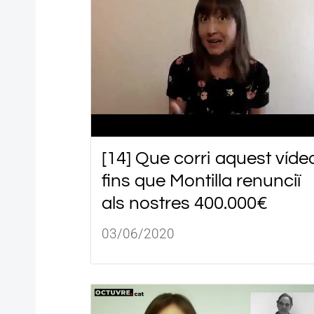
[14] Que corri aquest víde
fins que Montilla renunciï
als nostres 400.000€
03/06/2020