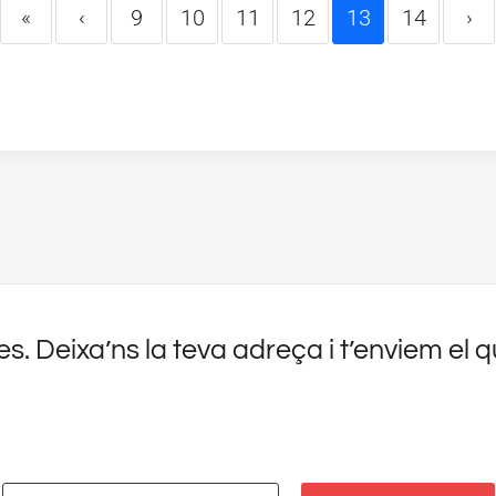
«
‹
9
10
11
12
13
14
›
es. Deixa’ns la teva adreça i t’enviem el