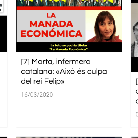
[7] Marta, infermera
catalana: «Això és culpa
del rei Felip»
16/03/2020