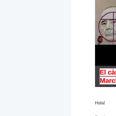
El cà
Marc
Hola!