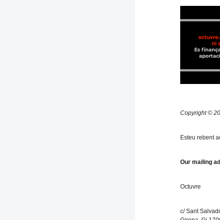
Copyright © 202
Esteu rebent a
Our mailing ad
Octuvre
c/ Sant Salvado