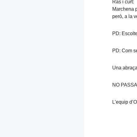
Ras i curt:
Marchena po
però, a la 
PD: Escolte
PD: Com se
Una abraça
NO PASS
L’equip d