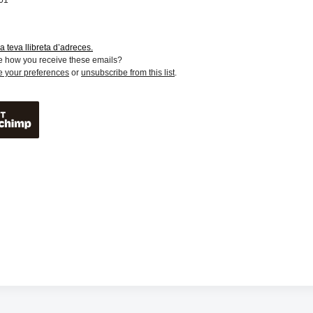
01
a teva llibreta d’adreces.
e how you receive these emails?
e your preferences
or
unsubscribe from this list
.