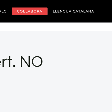
ALÇ
COL·LABORA
LLENGUA CATALANA
rt. NO