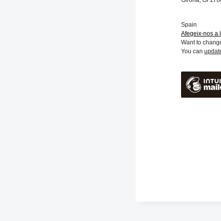
Girona
,
Gi
170
Spain
Afegeix-nos a l
Want to chang
You can
updat