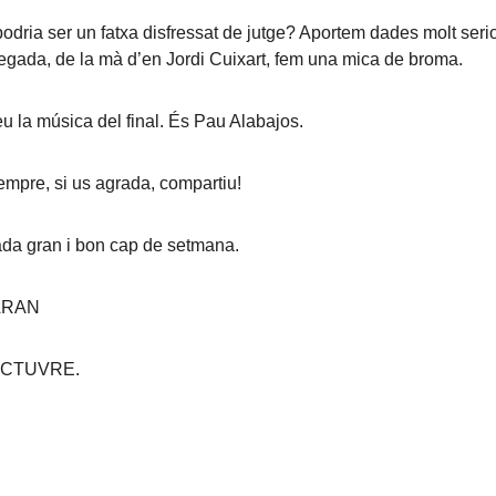
dria ser un fatxa disfressat de jutge? Aportem dades molt seri
vegada, de la mà d’en Jordi Cuixart, fem una mica de broma.
u la música del final. És Pau Alabajos.
mpre, si us agrada, compartiu!
da gran i bon cap de setmana.
ARAN
’OCTUVRE.