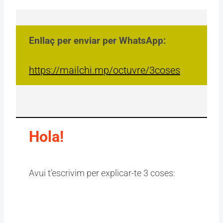
Enllaç per enviar per WhatsApp:
https://mailchi.mp/octuvre/3coses
Hola!
Avui t’escrivim per explicar-te 3 coses: