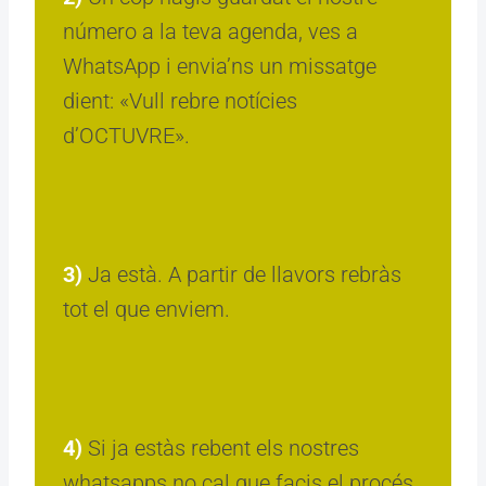
número a la teva agenda, ves a
WhatsApp i envia’ns un missatge
dient: «Vull rebre notícies
d’OCTUVRE».
3)
Ja està. A partir de llavors rebràs
tot el que enviem.
4)
Si ja estàs rebent els nostres
whatsapps no cal que facis el procés