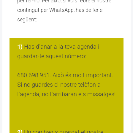
per fer-ho. Per això, si vols rebre el nostre
contingut per WhatsApp, has de fer el
següent:
1)
Has d’anar a la teva agenda i
guardar-te aquest número:
680 698 951. Això és molt important.
Si no guardes el nostre telèfon a
l’agenda, no t’arribaran els missatges!
2)
Un cop hagis guardat el nostre