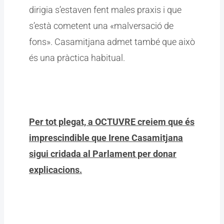
dirigia s’estaven fent males praxis i que
s’està cometent una «malversació de
fons». Casamitjana admet també que això
és una pràctica habitual.
Per tot plegat, a OCTUVRE creiem que és
imprescindible que Irene Casamitjana
sigui cridada al Parlament per donar
explicacions.