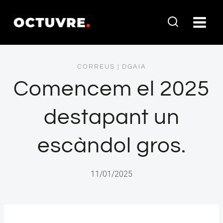
Vés
al
contingut
CORREUS
|
DGAIA
Comencem el 2025
destapant un
escàndol gros.
11/01/2025