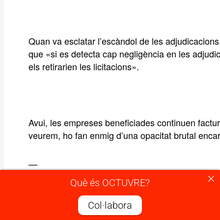
Quan va esclatar l’escàndol de les adjudicacions,
que «si es detecta cap negligència en les adjudi
els retirarien les licitacions».
Avui, les empreses beneficiades continuen factu
veurem, ho fan enmig d’una opacitat brutal encar
—
Què és OCTUVRE?
Escàndol 2) Els lloguers.
Col·labora