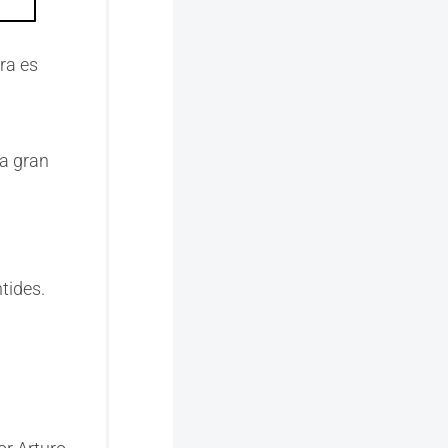
fra es
la gran
tides.