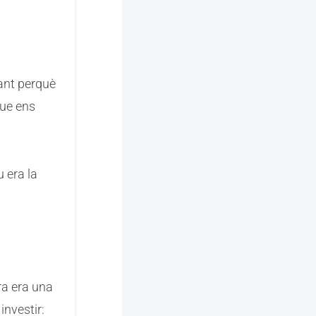
tant perquè
que ens
 era la
ra era una
investir: