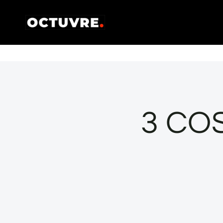
Vés
al
contingut
3 COS