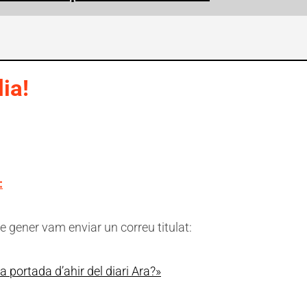
ia!
:
de gener vam enviar un correu titulat:
la portada d’ahir del diari Ara?»