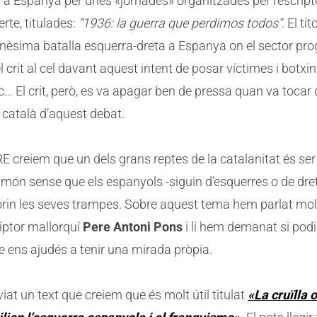
a Espanya per unes «jornades» organitzades per l’escript
rte, titulades:
“1936: la guerra que perdimos todos”
. El tít
enèsima batalla esquerra-dreta a Espanya on el sector pro
l crit al cel davant aquest intent de posar víctimes i botxin
… El crit, però, es va apagar ben de pressa quan va tocar
 català d’aquest debat.
 creiem que un dels grans reptes de la catalanitat és se
el món sense que els espanyols -siguin d’esquerres o de dre
orin les seves trampes. Sobre aquest tema hem parlat mol
iptor mallorquí
Pere Antoni Pons
i li hem demanat si podi
e ens ajudés a tenir una mirada pròpia.
iat un text que creiem que és molt útil titulat
«La cruïlla