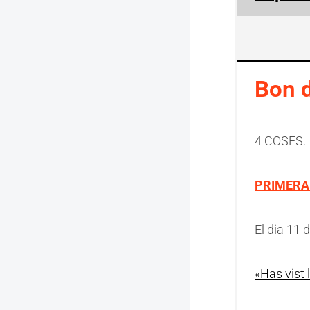
Bon d
4 COSES.
PRIMERA
El dia 11 
«Has vist 