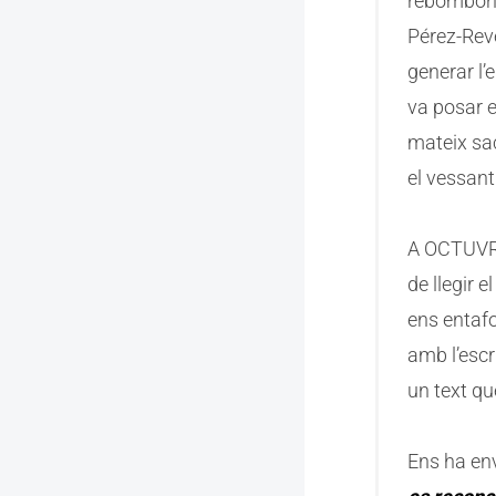
rebombori 
Pérez-Reve
generar l’
va posar e
mateix sac
el vessant
A OCTUVRE
de llegir 
ens entaf
amb l’escr
un text qu
Ens ha env