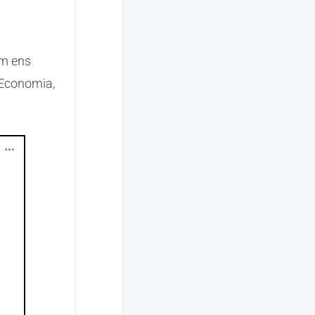
om ens
’Economia,