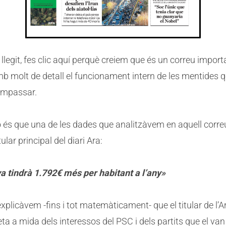
s llegit, fes clic aquí perquè creiem que és un correu impor
b molt de detall el funcionament intern de les mentides 
 empassar.
 és que una de les dades que analitzàvem en aquell correu
itular principal del diari Ara:
a tindrà 1.792€ més per habitant a l’any»
explicàvem -fins i tot matemàticament- que el titular de l’A
ta a mida dels interessos del PSC i dels partits que el van 