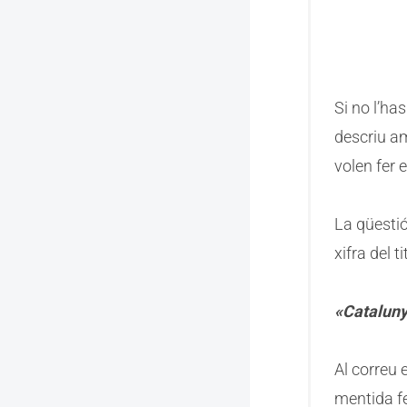
Si no l’ha
descriu am
volen fer
La qüestió
xifra del t
«Cataluny
Al correu 
mentida fe