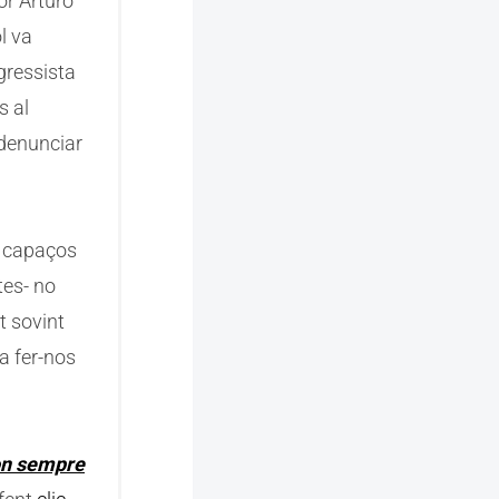
or Arturo
ol va
gressista
s al
 denunciar
r capaços
tes- no
t sovint
a fer-nos
 on sempre