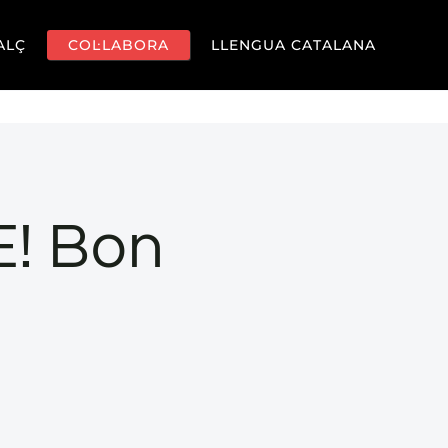
ALÇ
COL·LABORA
LLENGUA CATALANA
E! Bon