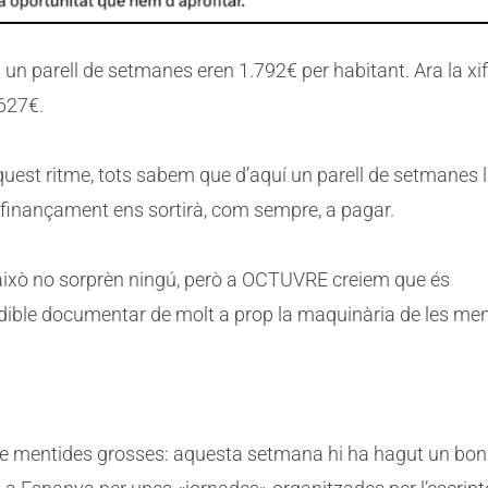
fa un parell de setmanes eren 1.792€ per habitant. Ara la xi
627€.
uest ritme, tots sabem que d’aquí un parell de setmanes 
l finançament ens sortirà, com sempre, a pagar.
això no sorprèn ningú, però a OCTUVRE creiem que és
dible documentar de molt a prop la maquinària de les men
 de mentides grosses: aquesta setmana hi ha hagut un bon