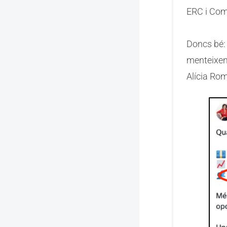
ERC i Co
Doncs bé:
menteixen
Alícia Rom