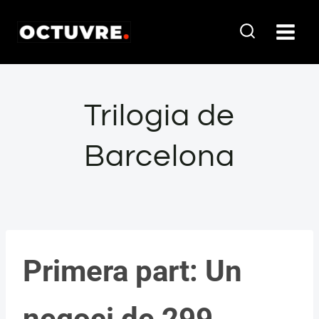
Vés
al
contingut
Trilogia de
Barcelona
Primera part: Un
negoci de 299