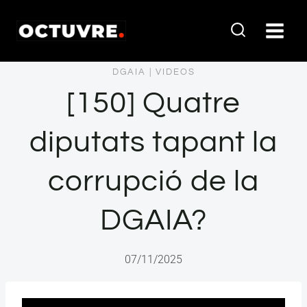
Vés
al
contingut
DGAIA
|
VIDEOS
[150] Quatre
diputats tapant la
corrupció de la
DGAIA?
07/11/2025